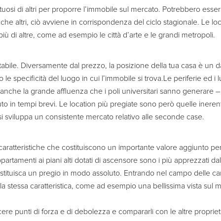
osi di altri per proporre l’immobile sul mercato. Potrebbero esserci
he altri, ciò avviene in corrispondenza del ciclo stagionale. Le loc
ù di altre, come ad esempio le città d’arte e le grandi metropoli.
bile. Diversamente dal prezzo, la posizione della tua casa è un dat
no le specificità del luogo in cui l’immobile si trova.Le periferie ed
 anche la grande affluenza che i poli universitari sanno generare 
in tempi brevi. Le location più pregiate sono però quelle inerenti
si sviluppa un consistente mercato relativo alle seconde case.
aratteristiche che costituiscono un importante valore aggiunto p
appartamenti ai piani alti dotati di ascensore sono i più apprezzati da
stituisca un pregio in modo assoluto. Entrando nel campo delle cara
la stessa caratteristica, come ad esempio una bellissima vista sul 
e punti di forza e di debolezza e compararli con le altre propriet