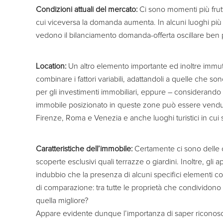
Condizioni attuali del mercato:
Ci sono momenti più fruttu
cui viceversa la domanda aumenta. In alcuni luoghi più c
vedono il bilanciamento domanda-offerta oscillare ben pi
Location:
Un altro elemento importante ed inoltre immuta
combinare i fattori variabili, adattandoli a quelle che so
per gli investimenti immobiliari, eppure – considerando
immobile posizionato in queste zone può essere venduto 
Firenze, Roma e Venezia e anche luoghi turistici in cui 
Caratteristiche dell’immobile:
Certamente ci sono delle c
scoperte esclusivi quali terrazze o giardini. Inoltre, gli 
indubbio che la presenza di alcuni specifici elementi co
di comparazione: tra tutte le proprietà che condividono 
quella migliore?
Appare evidente dunque l’importanza di saper riconoscer