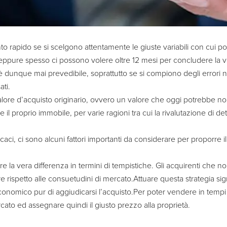
rapido se si scelgono attentamente le giuste variabili con cui pos
 eppure spesso ci possono volere oltre 12 mesi per concludere la v
n è dunque mai prevedibile, soprattutto se si compiono degli errori
ati.
valore d’acquisto originario, ovvero un valore che oggi potrebbe non 
il proprio immobile, per varie ragioni tra cui la rivalutazione di de
caci, ci sono alcuni fattori importanti da considerare per proporre 
are la vera differenza in termini di tempistiche. Gli acquirenti c
spetto alle consuetudini di mercato.Attuare questa strategia signi
economico pur di aggiudicarsi l’acquisto.Per poter vendere in temp
ercato ed assegnare quindi il giusto prezzo alla proprietà.