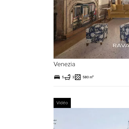
Venezia
5
3
580 m²
Vidéo