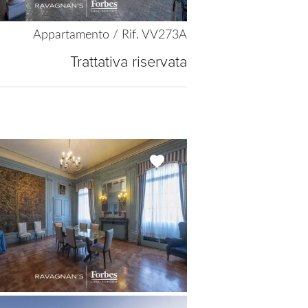
Appartamento / Rif. VV273A
Trattativa riservata
Add
to
selection