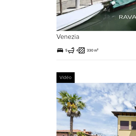
Venezia
5
4
330 m²
Vidéo