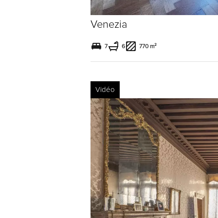
Venezia
7
6
770 m²
Vidéo