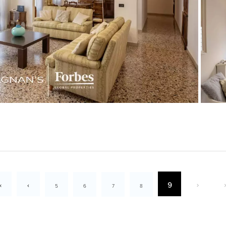
9
5
6
7
8