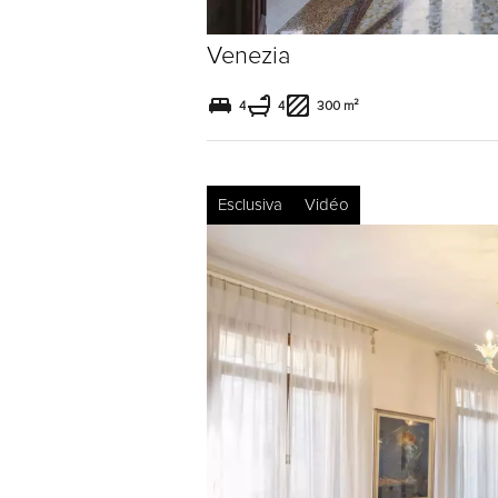
Venezia
4
4
300 m²
Esclusiva
Vidéo