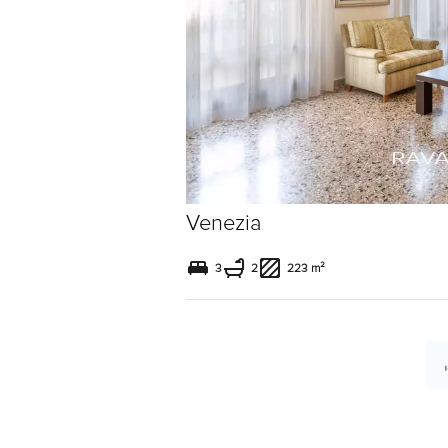
Venezia
3
2
223 m²