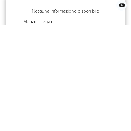
Nessuna informazione disponibile
Menzioni legali
APE
G
Proprietà che potrebbero piacerti anche
+
−