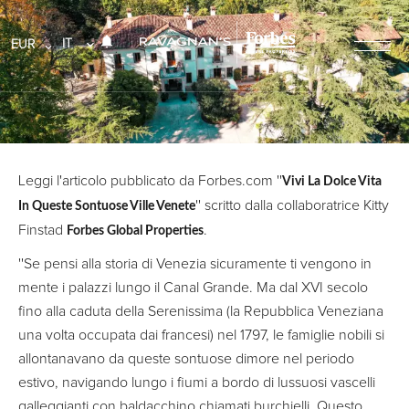
IT
EUR
Leggi l'articolo pubblicato da Forbes.com ''
Vivi La Dolce Vita
'' scritto dalla collaboratrice Kitty
In Queste Sontuose Ville Venete
Finstad
.
Forbes Global Properties
''Se pensi alla storia di Venezia sicuramente ti vengono in
mente i palazzi lungo il Canal Grande. Ma dal XVI secolo
fino alla caduta della Serenissima (la Repubblica Veneziana
una volta occupata dai francesi) nel 1797, le famiglie nobili si
allontanavano da queste sontuose dimore nel periodo
estivo, navigando lungo i fiumi a bordo di lussuosi vascelli
galleggianti con baldacchino chiamati burchielli. Questo