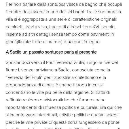
Per non parlare della sontuosa vasca da bagno che occupa
il centro della scena in uno dei sei bagni. Tra le sue mura la
villa si è aggrappata a una serie di caratteristiche originali:
caminetti, travi a vista, tracce di affreschi pre-XVII secolo,
insieme ad altri dettagli senza tempo come pavimenti in
graniglia (piastrelle di marmo) o parquet in legno.
A Sacile un passato sontuoso parla al presente
Spostandoci verso il Friuli-Venezia Giulia, lungo le rive del
fiume Livenza, arriviamo a Sacile, conosciuta come la
“Venezia del Friuli” per il suo stile architettonico e la
preponderanza di canali; è anche il luogo in cui si
concentrano le ville più belle della regione. Si tratta di
raffinate residenze aristocratiche che furono anche
importanti centri di influenza politica e culturale. Era qui che
si incontravano intellettuali, artisti e politici e questo spiega
perché le ville private di questa zona fungessero da ponte