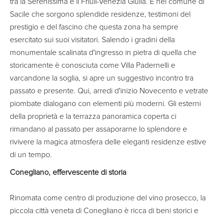
tra la Serenissima e il Friuli-Venezia Giulia. È nel comune di
Sacile che sorgono splendide residenze, testimoni del
prestigio e del fascino che questa zona ha sempre
esercitato sui suoi visitatori. Salendo i gradini della
monumentale scalinata d'ingresso in pietra di quella che
storicamente è conosciuta come Villa Padernelli e
varcandone la soglia, si apre un suggestivo incontro tra
passato e presente. Qui, arredi d'inizio Novecento e vetrate
piombate dialogano con elementi più moderni. Gli esterni
della proprietà e la terrazza panoramica coperta ci
rimandano al passato per assaporarne lo splendore e
rivivere la magica atmosfera delle eleganti residenze estive
di un tempo.
Conegliano, effervescente di storia
Rinomata come centro di produzione del vino prosecco, la
piccola città veneta di Conegliano è ricca di beni storici e