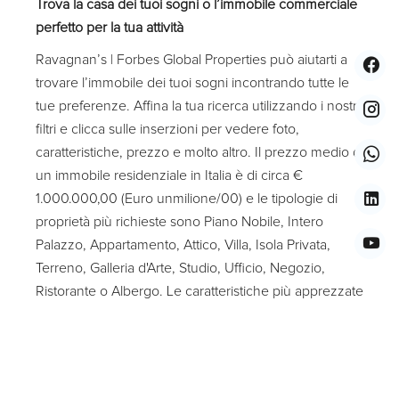
Trova la casa dei tuoi sogni o l’immobile commerciale
perfetto per la tua attività
Ravagnan’s | Forbes Global Properties può aiutarti a
trovare l’immobile dei tuoi sogni incontrando tutte le
tue preferenze. Affina la tua ricerca utilizzando i nostri
filtri e clicca sulle inserzioni per vedere foto,
caratteristiche, prezzo e molto altro. Il prezzo medio di
un immobile residenziale in Italia è di circa €
1.000.000,00 (Euro unmilione/00) e le tipologie di
proprietà più richieste sono Piano Nobile, Intero
Palazzo, Appartamento, Attico, Villa, Isola Privata,
Terreno, Galleria d'Arte, Studio, Ufficio, Negozio,
Ristorante o Albergo. Le caratteristiche più apprezzate
sono la presenza di giardino, terrazza, balcone,
altana, vista sull’acqua e ascensore. Le località più
interessanti in cui investire nella Regione Veneto sono
Venezia, Treviso, Padova, Verona, Lago di Garda,