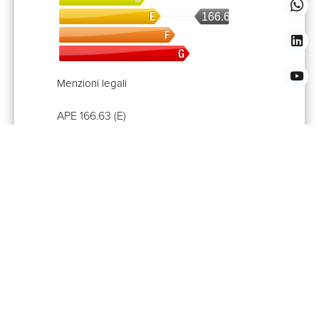
166.63
Menzioni legali
APE
166.63 (E)
Proprietà che potrebbero piacerti anche
Casa, Venezia
700.000 €
+