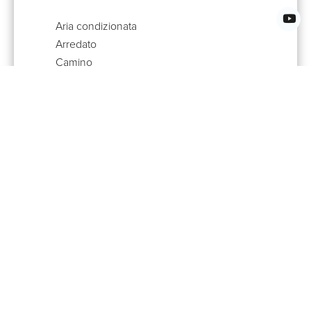
Aria condizionata
Arredato
Camino
Serrande elettriche
Tapparelle elettriche
Zanzariere
Barbecue
Illuminazione esterna
Parcheggio coperto
Allarme
Cancello elettrico
Porta blindata